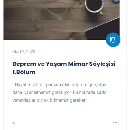
Mart 2, 2023
Deprem ve Yaşam Mimar Söyleşisi
1.Bölüm
Hayatımızın bir parçası olan deprem gerçeğini
daha iyi anlamamız gerekiyor. Bu noktada sade
vatandaşlar olarak bilmemiz gereken, ...