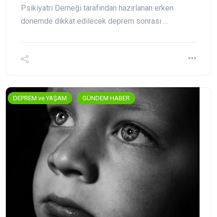
Psikiyatri Derneği tarafından hazırlanan erken
dönemde dikkat edilecek deprem sonrası ...
DEPREM ve YAŞAM
GÜNDEM HABER