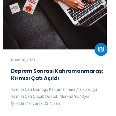
Nisan 30, 2023
Deprem Sonrası Kahramanmaraş:
Kırmızı Çatı Açıldı
Kırmızı Çatı Derneği, Kahramanmaraş’ta kurduğu
Kırmızı Çatı Çocuk Destek Merkezi’ni, “Oyun
İyileştirir” diyerek 23 Nisan ...