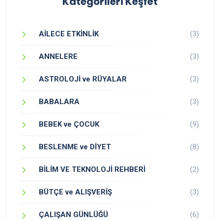
Kategorileri Keşfet
AİLECE ETKİNLİK
(3)
ANNELERE
(3)
ASTROLOJİ ve RÜYALAR
(3)
BABALARA
(3)
BEBEK ve ÇOCUK
(9)
BESLENME ve DİYET
(8)
BİLİM VE TEKNOLOJİ REHBERİ
(2)
BÜTÇE ve ALIŞVERİŞ
(3)
ÇALIŞAN GÜNLÜĞÜ
(6)