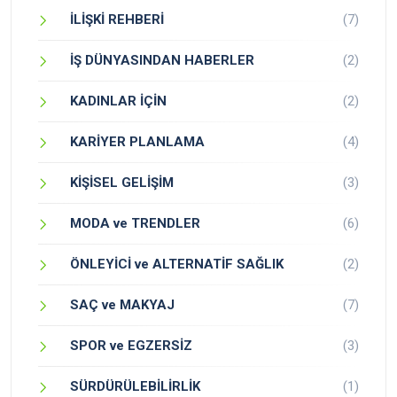
İLİŞKİ REHBERİ
(7)
İŞ DÜNYASINDAN HABERLER
(2)
KADINLAR İÇİN
(2)
KARİYER PLANLAMA
(4)
KİŞİSEL GELİŞİM
(3)
MODA ve TRENDLER
(6)
ÖNLEYİCİ ve ALTERNATİF SAĞLIK
(2)
SAÇ ve MAKYAJ
(7)
SPOR ve EGZERSİZ
(3)
SÜRDÜRÜLEBİLİRLİK
(1)