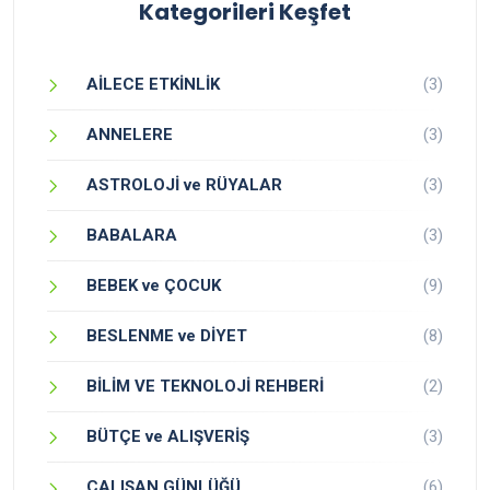
Kategorileri Keşfet
AİLECE ETKİNLİK
(3)
ANNELERE
(3)
ASTROLOJİ ve RÜYALAR
(3)
BABALARA
(3)
BEBEK ve ÇOCUK
(9)
BESLENME ve DİYET
(8)
BİLİM VE TEKNOLOJİ REHBERİ
(2)
BÜTÇE ve ALIŞVERİŞ
(3)
ÇALIŞAN GÜNLÜĞÜ
(6)