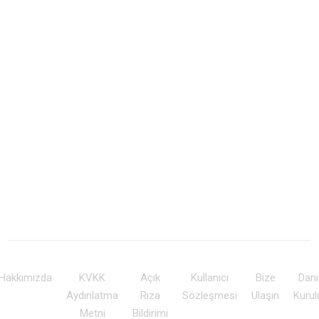
Hakkımızda
KVKK
Açık
Kullanıcı
Bize
Dan
Aydınlatma
Rıza
Sözleşmesi
Ulaşın
Kuru
Metni
Bildirimi