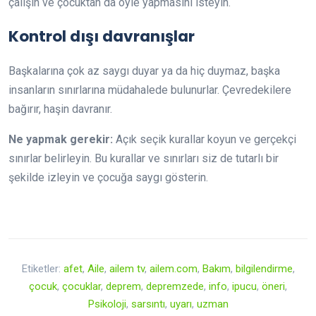
çalışın ve çocuktan da öyle yapmasını isteyin.
Kontrol dışı davranışlar
Başkalarına çok az saygı duyar ya da hiç duymaz, başka
insanların sınırlarına müdahalede bulunurlar. Çevredekilere
bağırır, haşin davranır.
Ne yapmak gerekir:
Açık seçik kurallar koyun ve gerçekçi
sınırlar belirleyin. Bu kurallar ve sınırları siz de tutarlı bir
şekilde izleyin ve çocuğa saygı gösterin.
Etiketler:
afet
,
Aile
,
ailem tv
,
ailem.com
,
Bakım
,
bilgilendirme
,
çocuk
,
çocuklar
,
deprem
,
depremzede
,
info
,
ipucu
,
öneri
,
Psikoloji
,
sarsıntı
,
uyarı
,
uzman