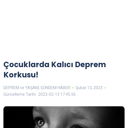
Çocuklarda Kalıcı Deprem
Korkusu!
DEPREM ve YAŞAM
,
GÜNDEM HABER
Şubat 13, 2023
Güncelleme Tarihi : 2023-02-13 17:45:56