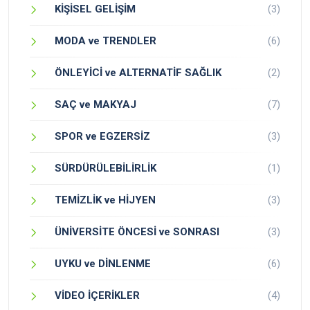
KİŞİSEL GELİŞİM
(3)
MODA ve TRENDLER
(6)
ÖNLEYİCİ ve ALTERNATİF SAĞLIK
(2)
SAÇ ve MAKYAJ
(7)
SPOR ve EGZERSİZ
(3)
SÜRDÜRÜLEBİLİRLİK
(1)
TEMİZLİK ve HİJYEN
(3)
ÜNİVERSİTE ÖNCESİ ve SONRASI
(3)
UYKU ve DİNLENME
(6)
VİDEO İÇERİKLER
(4)