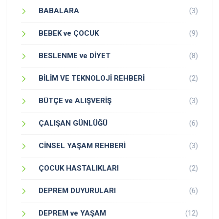
BABALARA
(3)
BEBEK ve ÇOCUK
(9)
BESLENME ve DİYET
(8)
BİLİM VE TEKNOLOJİ REHBERİ
(2)
BÜTÇE ve ALIŞVERİŞ
(3)
ÇALIŞAN GÜNLÜĞÜ
(6)
CİNSEL YAŞAM REHBERİ
(3)
ÇOCUK HASTALIKLARI
(2)
DEPREM DUYURULARI
(6)
DEPREM ve YAŞAM
(12)