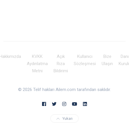
Hakkımızda
KVKK
Açık
Kullanıcı
Bize
Dan
Aydınlatma
Rıza
Sözleşmesi
Ulaşın
Kuru
Metni
Bildirimi
© 2026 Telif hakları Ailem.com tarafından saklıdır.
Yukarı