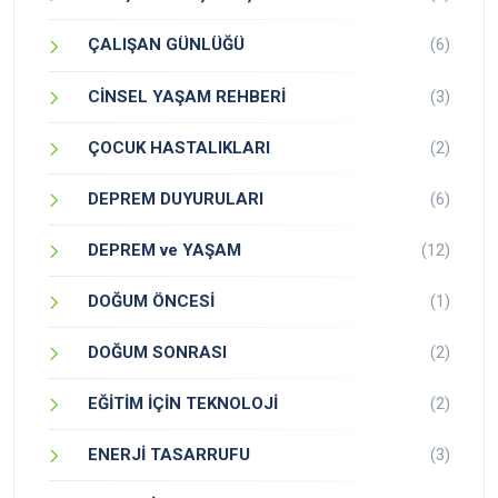
ÇALIŞAN GÜNLÜĞÜ
(6)
CİNSEL YAŞAM REHBERİ
(3)
ÇOCUK HASTALIKLARI
(2)
DEPREM DUYURULARI
(6)
DEPREM ve YAŞAM
(12)
DOĞUM ÖNCESİ
(1)
DOĞUM SONRASI
(2)
EĞİTİM İÇİN TEKNOLOJİ
(2)
ENERJİ TASARRUFU
(3)