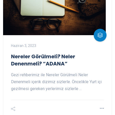
Haziran 3, 2023
Nereler Görülmeli? Neler
Denenmeli? “ADANA”
Gezi rehberimiz ile Nereler Görülmeli Neler
Denenmeli içerik dizimiz sizlerle. Öncelikle Yurt içi
gezilmesi gereken yerlerimiz sizlerle ...