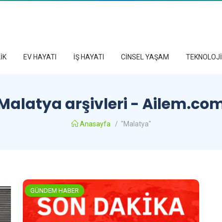
İK
EV HAYATI
İŞ HAYATI
CİNSEL YAŞAM
TEKNOLOJİ
Malatya arşivleri - Ailem.co
Anasayfa
/
"Malatya"
GÜNDEM HABER