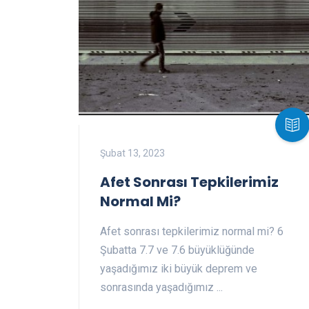
Şubat 13, 2023
Afet Sonrası Tepkilerimiz
Normal Mi?
Afet sonrası tepkilerimiz normal mi? 6
Şubatta 7.7 ve 7.6 büyüklüğünde
yaşadığımız iki büyük deprem ve
sonrasında yaşadığımız ...