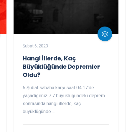
Şubat 6, 2023
Hangi İllerde, Kaç
Büyüklüğünde Depremler
Oldu?
6 Şubat sabaha karşı saat 04:17’de
yaşadığımız 7.7 büyüklüğündeki deprem
sonrasında hangi illerde, kaç
büyüklüğünde ...