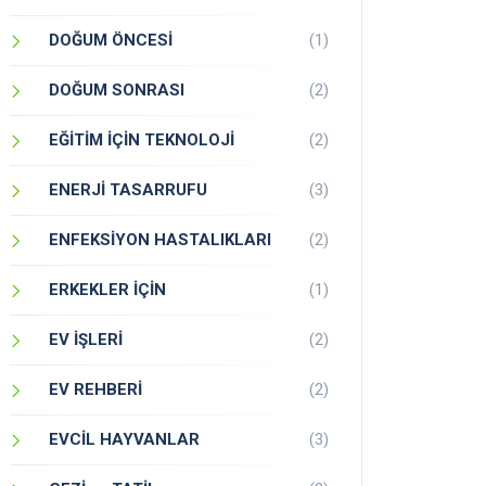
DOĞUM ÖNCESİ
(1)
DOĞUM SONRASI
(2)
EĞİTİM İÇİN TEKNOLOJİ
(2)
ENERJİ TASARRUFU
(3)
ENFEKSİYON HASTALIKLARI
(2)
ERKEKLER İÇİN
(1)
EV İŞLERİ
(2)
EV REHBERİ
(2)
EVCİL HAYVANLAR
(3)