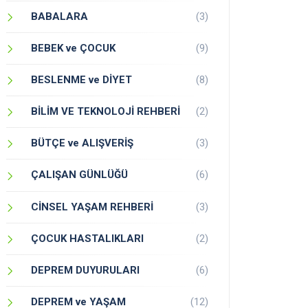
BABALARA
(3)
BEBEK ve ÇOCUK
(9)
BESLENME ve DİYET
(8)
BİLİM VE TEKNOLOJİ REHBERİ
(2)
BÜTÇE ve ALIŞVERİŞ
(3)
ÇALIŞAN GÜNLÜĞÜ
(6)
CİNSEL YAŞAM REHBERİ
(3)
ÇOCUK HASTALIKLARI
(2)
DEPREM DUYURULARI
(6)
DEPREM ve YAŞAM
(12)