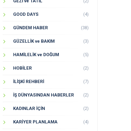
GEZİ ve TATİL
(2)
GOOD DAYS
(4)
GÜNDEM HABER
(38)
GÜZELLİK ve BAKIM
(3)
HAMİLELİK ve DOĞUM
(5)
HOBİLER
(2)
İLİŞKİ REHBERİ
(7)
İŞ DÜNYASINDAN HABERLER
(2)
KADINLAR İÇİN
(2)
KARİYER PLANLAMA
(4)