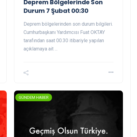
Deprem Bölgelerinde Son
Durum 7 Şubat 00:30
Deprem bölgelerinden son durum bilgileri.
Cumhurbaşkanı Yardımcısı Fuat OKTAY
tarafından saat 00.30 itibariyle yapılan
açıklamaya ait ...
GÜNDEM HABER