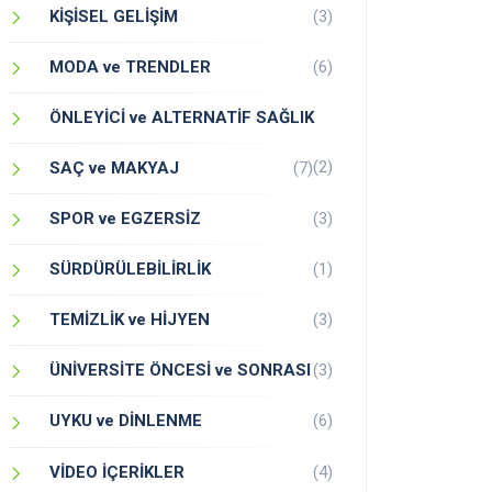
KİŞİSEL GELİŞİM
(3)
MODA ve TRENDLER
(6)
ÖNLEYİCİ ve ALTERNATİF SAĞLIK
(2)
SAÇ ve MAKYAJ
(7)
SPOR ve EGZERSİZ
(3)
SÜRDÜRÜLEBİLİRLİK
(1)
TEMİZLİK ve HİJYEN
(3)
ÜNİVERSİTE ÖNCESİ ve SONRASI
(3)
UYKU ve DİNLENME
(6)
VİDEO İÇERİKLER
(4)