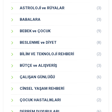
ASTROLOJİ ve RÜYALAR
(3)
BABALARA
(3)
BEBEK ve ÇOCUK
(9)
BESLENME ve DİYET
(8)
BİLİM VE TEKNOLOJİ REHBERİ
(2)
BÜTÇE ve ALIŞVERİŞ
(3)
ÇALIŞAN GÜNLÜĞÜ
(6)
CİNSEL YAŞAM REHBERİ
(3)
ÇOCUK HASTALIKLARI
(2)
DEPREM DUYURULARI
(6)