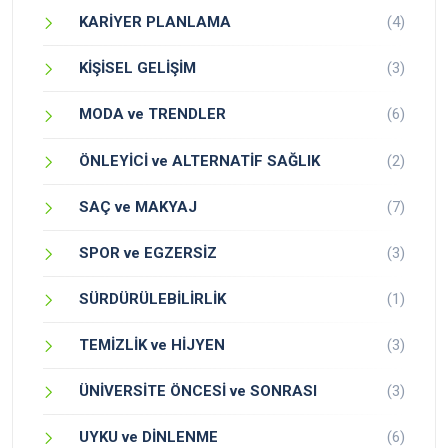
KARİYER PLANLAMA
(4)
KİŞİSEL GELİŞİM
(3)
MODA ve TRENDLER
(6)
ÖNLEYİCİ ve ALTERNATİF SAĞLIK
(2)
SAÇ ve MAKYAJ
(7)
SPOR ve EGZERSİZ
(3)
SÜRDÜRÜLEBİLİRLİK
(1)
TEMİZLİK ve HİJYEN
(3)
ÜNİVERSİTE ÖNCESİ ve SONRASI
(3)
UYKU ve DİNLENME
(6)