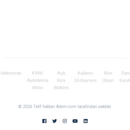
Hakkımızda
KVKK
Açık
Kullanıcı
Bize
Dan
Aydınlatma
Rıza
Sözleşmesi
Ulaşın
Kuru
Metni
Bildirimi
© 2026 Telif hakları Ailem.com tarafından saklıdır.