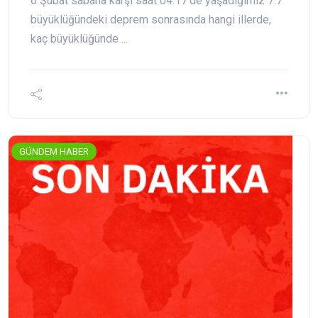
6 Şubat sabaha karşı saat 04:17’de yaşadığımız 7.7
büyüklüğündeki deprem sonrasında hangi illerde,
kaç büyüklüğünde ...
GÜNDEM HABER