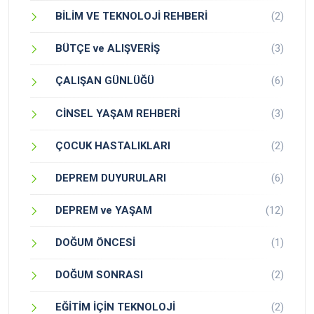
BİLİM VE TEKNOLOJİ REHBERİ
(2)
BÜTÇE ve ALIŞVERİŞ
(3)
ÇALIŞAN GÜNLÜĞÜ
(6)
CİNSEL YAŞAM REHBERİ
(3)
ÇOCUK HASTALIKLARI
(2)
DEPREM DUYURULARI
(6)
DEPREM ve YAŞAM
(12)
DOĞUM ÖNCESİ
(1)
DOĞUM SONRASI
(2)
EĞİTİM İÇİN TEKNOLOJİ
(2)