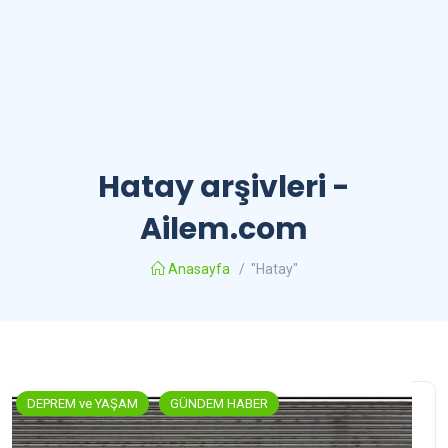
Hatay arşivleri -
Ailem.com
Anasayfa
/
"Hatay"
DEPREM ve YAŞAM
GÜNDEM HABER