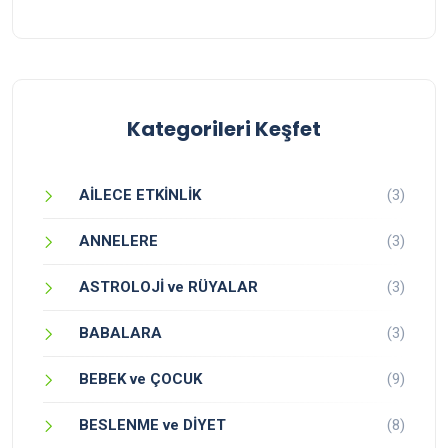
Kategorileri Keşfet
AİLECE ETKİNLİK
(3)
ANNELERE
(3)
ASTROLOJİ ve RÜYALAR
(3)
BABALARA
(3)
BEBEK ve ÇOCUK
(9)
BESLENME ve DİYET
(8)