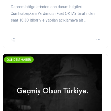
Deprem bölgelerinden son durum bilgileri.
Cumhurbaşkanı Yardımcısı Fuat OKTAY tarafından
saat 18.30 itibariyle yapılan açıklamaya ait ...
GÜNDEM HABER