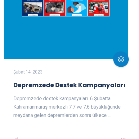
Şubat 14, 2023
Depremzede Destek Kampanyaları
Depremzede destek kampanyaları. 6 Şubatta
Kahramanmaraş merkezli 7.7 ve 7.6 büyüklüğünde
meydana gelen depremlerden sonra ülkece ...