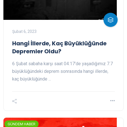
Şubat 6, 2023
Hangi İllerde, Kaç Büyüklüğünde
Depremler Oldu?
6 Şubat sabaha karşı saat 04:17’de yaşadığımız 7.7
büyüklüğündeki deprem sonrasında hangi illerde,
kaç büyüklüğünde ...
GÜNDEM HABER