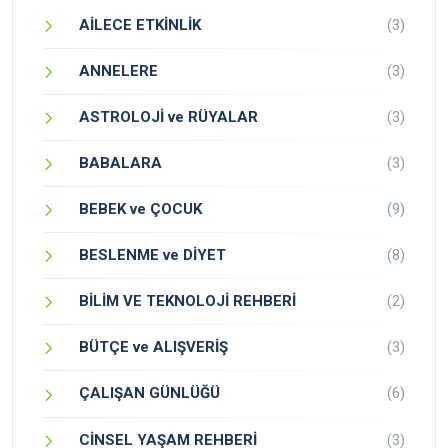
AİLECE ETKİNLİK
(3)
ANNELERE
(3)
ASTROLOJİ ve RÜYALAR
(3)
BABALARA
(3)
BEBEK ve ÇOCUK
(9)
BESLENME ve DİYET
(8)
BİLİM VE TEKNOLOJİ REHBERİ
(2)
BÜTÇE ve ALIŞVERİŞ
(3)
ÇALIŞAN GÜNLÜĞÜ
(6)
CİNSEL YAŞAM REHBERİ
(3)