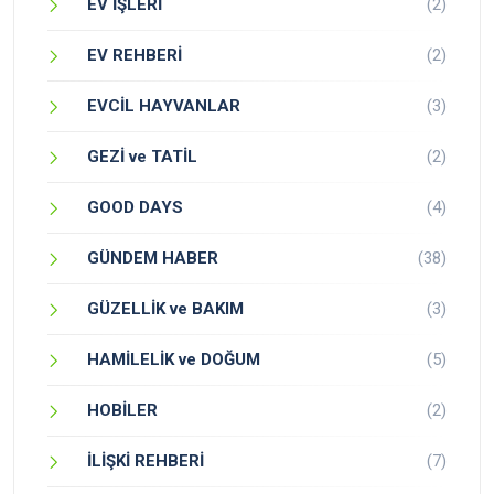
EV İŞLERİ
(2)
EV REHBERİ
(2)
EVCİL HAYVANLAR
(3)
GEZİ ve TATİL
(2)
GOOD DAYS
(4)
GÜNDEM HABER
(38)
GÜZELLİK ve BAKIM
(3)
HAMİLELİK ve DOĞUM
(5)
HOBİLER
(2)
İLİŞKİ REHBERİ
(7)