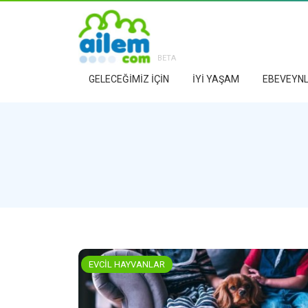
BETA
GELECEĞİMİZ İÇİN
İYİ YAŞAM
EBEVEYNL
EVCİL HAYVANLAR