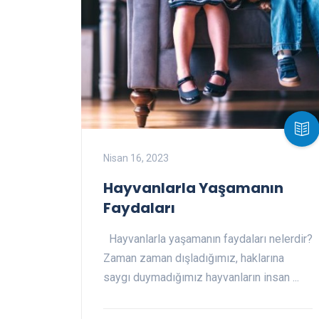
Nisan 16, 2023
Hayvanlarla Yaşamanın
Faydaları
Hayvanlarla yaşamanın faydaları nelerdir?
Zaman zaman dışladığımız, haklarına
saygı duymadığımız hayvanların insan ...