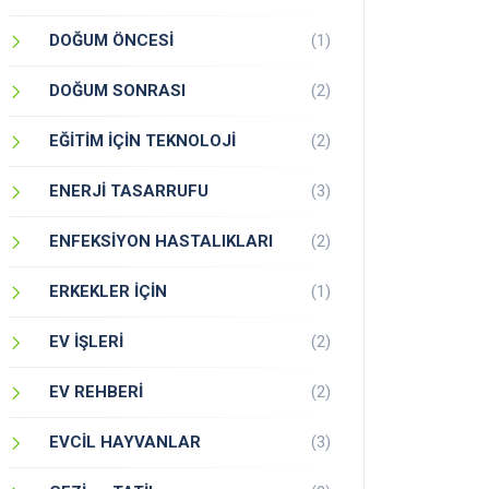
DOĞUM ÖNCESİ
(1)
DOĞUM SONRASI
(2)
EĞİTİM İÇİN TEKNOLOJİ
(2)
ENERJİ TASARRUFU
(3)
ENFEKSİYON HASTALIKLARI
(2)
ERKEKLER İÇİN
(1)
EV İŞLERİ
(2)
EV REHBERİ
(2)
EVCİL HAYVANLAR
(3)