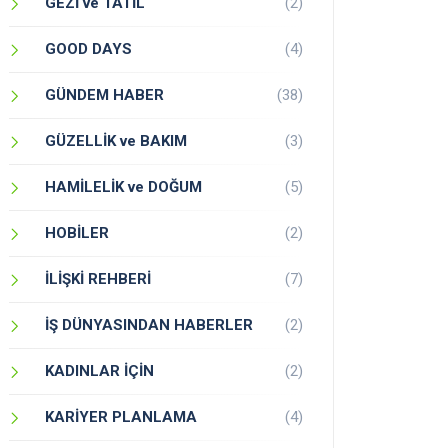
GEZİ ve TATİL
(2)
GOOD DAYS
(4)
GÜNDEM HABER
(38)
GÜZELLİK ve BAKIM
(3)
HAMİLELİK ve DOĞUM
(5)
HOBİLER
(2)
İLİŞKİ REHBERİ
(7)
İŞ DÜNYASINDAN HABERLER
(2)
KADINLAR İÇİN
(2)
KARİYER PLANLAMA
(4)