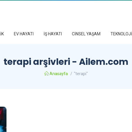
İK
EV HAYATI
İŞ HAYATI
CİNSEL YAŞAM
TEKNOLOJİ
terapi arşivleri - Ailem.com
Anasayfa
/
"terapi"