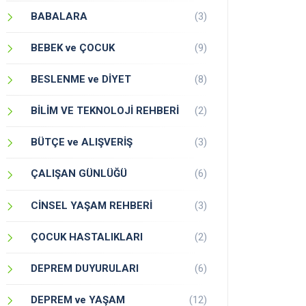
BABALARA
(3)
BEBEK ve ÇOCUK
(9)
BESLENME ve DİYET
(8)
BİLİM VE TEKNOLOJİ REHBERİ
(2)
BÜTÇE ve ALIŞVERİŞ
(3)
ÇALIŞAN GÜNLÜĞÜ
(6)
CİNSEL YAŞAM REHBERİ
(3)
ÇOCUK HASTALIKLARI
(2)
DEPREM DUYURULARI
(6)
DEPREM ve YAŞAM
(12)