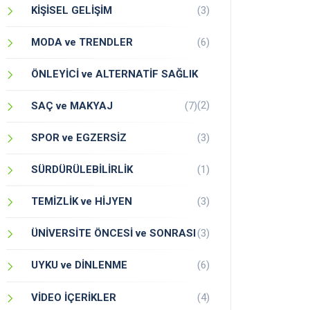
KİŞİSEL GELİŞİM
(3)
MODA ve TRENDLER
(6)
ÖNLEYİCİ ve ALTERNATİF SAĞLIK
(2)
SAÇ ve MAKYAJ
(7)
SPOR ve EGZERSİZ
(3)
SÜRDÜRÜLEBİLİRLİK
(1)
TEMİZLİK ve HİJYEN
(3)
ÜNİVERSİTE ÖNCESİ ve SONRASI
(3)
UYKU ve DİNLENME
(6)
VİDEO İÇERİKLER
(4)