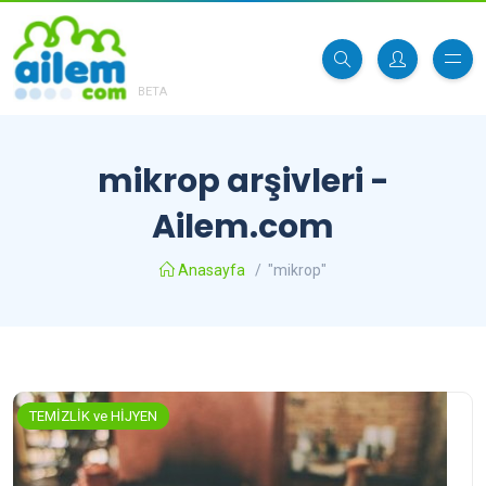
BETA
mikrop arşivleri -
Ailem.com
Anasayfa
/
"mikrop"
TEMİZLİK ve HİJYEN