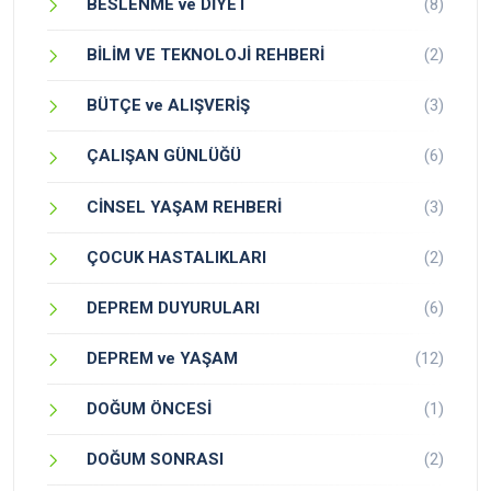
BESLENME ve DİYET
(8)
BİLİM VE TEKNOLOJİ REHBERİ
(2)
BÜTÇE ve ALIŞVERİŞ
(3)
ÇALIŞAN GÜNLÜĞÜ
(6)
CİNSEL YAŞAM REHBERİ
(3)
ÇOCUK HASTALIKLARI
(2)
DEPREM DUYURULARI
(6)
DEPREM ve YAŞAM
(12)
DOĞUM ÖNCESİ
(1)
DOĞUM SONRASI
(2)