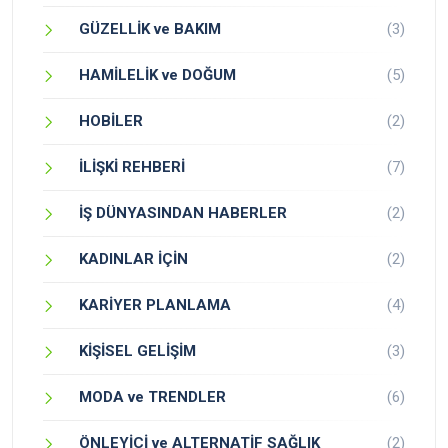
GÜZELLİK ve BAKIM
(3)
HAMİLELİK ve DOĞUM
(5)
HOBİLER
(2)
İLİŞKİ REHBERİ
(7)
İŞ DÜNYASINDAN HABERLER
(2)
KADINLAR İÇİN
(2)
KARİYER PLANLAMA
(4)
KİŞİSEL GELİŞİM
(3)
MODA ve TRENDLER
(6)
ÖNLEYİCİ ve ALTERNATİF SAĞLIK
(2)