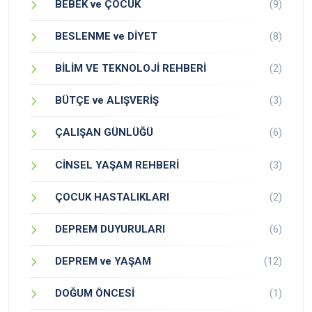
BEBEK ve ÇOCUK
(9)
BESLENME ve DİYET
(8)
BİLİM VE TEKNOLOJİ REHBERİ
(2)
BÜTÇE ve ALIŞVERİŞ
(3)
ÇALIŞAN GÜNLÜĞÜ
(6)
CİNSEL YAŞAM REHBERİ
(3)
ÇOCUK HASTALIKLARI
(2)
DEPREM DUYURULARI
(6)
DEPREM ve YAŞAM
(12)
DOĞUM ÖNCESİ
(1)