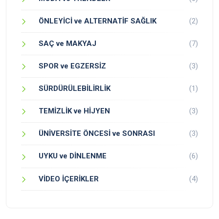
ÖNLEYİCİ ve ALTERNATİF SAĞLIK
(2)
SAÇ ve MAKYAJ
(7)
SPOR ve EGZERSİZ
(3)
SÜRDÜRÜLEBİLİRLİK
(1)
TEMİZLİK ve HİJYEN
(3)
ÜNİVERSİTE ÖNCESİ ve SONRASI
(3)
UYKU ve DİNLENME
(6)
VİDEO İÇERİKLER
(4)