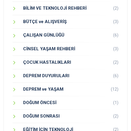
BİLİM VE TEKNOLOJİ REHBERİ
(2)
BÜTÇE ve ALIŞVERİŞ
(3)
ÇALIŞAN GÜNLÜĞÜ
(6)
CİNSEL YAŞAM REHBERİ
(3)
ÇOCUK HASTALIKLARI
(2)
DEPREM DUYURULARI
(6)
DEPREM ve YAŞAM
(12)
DOĞUM ÖNCESİ
(1)
DOĞUM SONRASI
(2)
EĞİTİM İÇİN TEKNOLOJİ
(2)