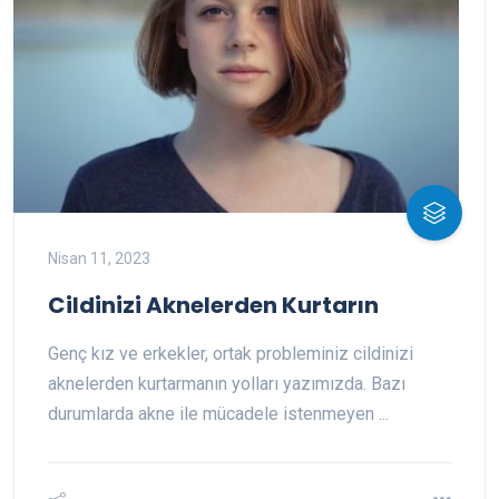
Nisan 11, 2023
Cildinizi Aknelerden Kurtarın
Genç kız ve erkekler, ortak probleminiz cildinizi
aknelerden kurtarmanın yolları yazımızda. Bazı
durumlarda akne ile mücadele istenmeyen ...