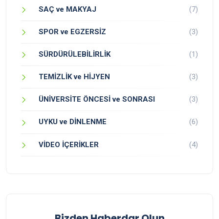
SAÇ ve MAKYAJ
(7)
SPOR ve EGZERSİZ
(3)
SÜRDÜRÜLEBİLİRLİK
(1)
TEMİZLİK ve HİJYEN
(3)
ÜNİVERSİTE ÖNCESİ ve SONRASI
(3)
UYKU ve DİNLENME
(6)
VİDEO İÇERİKLER
(4)
Bizden Haberdar Olun