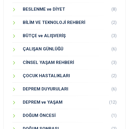
BESLENME ve DİYET
(8)
BİLİM VE TEKNOLOJİ REHBERİ
(2)
BÜTÇE ve ALIŞVERİŞ
(3)
ÇALIŞAN GÜNLÜĞÜ
(6)
CİNSEL YAŞAM REHBERİ
(3)
ÇOCUK HASTALIKLARI
(2)
DEPREM DUYURULARI
(6)
DEPREM ve YAŞAM
(12)
DOĞUM ÖNCESİ
(1)
DOĞUM SONRASI
(2)