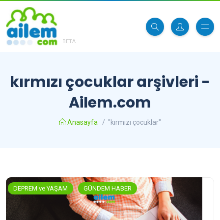
BETA
kırmızı çocuklar arşivleri -
Ailem.com
Anasayfa
/
"kırmızı çocuklar"
DEPREM ve YAŞAM
GÜNDEM HABER