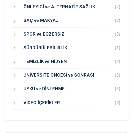
ÖNLEYİCİ ve ALTERNATİF SAĞLIK
(2)
SAÇ ve MAKYAJ
(7)
SPOR ve EGZERSİZ
(3)
SÜRDÜRÜLEBİLİRLİK
(1)
TEMİZLİK ve HİJYEN
(3)
ÜNİVERSİTE ÖNCESİ ve SONRASI
(3)
UYKU ve DİNLENME
(6)
VİDEO İÇERİKLER
(4)