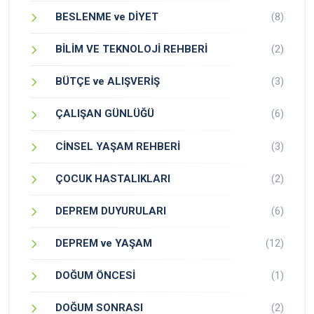
BESLENME ve DİYET
(8)
BİLİM VE TEKNOLOJİ REHBERİ
(2)
BÜTÇE ve ALIŞVERİŞ
(3)
ÇALIŞAN GÜNLÜĞÜ
(6)
CİNSEL YAŞAM REHBERİ
(3)
ÇOCUK HASTALIKLARI
(2)
DEPREM DUYURULARI
(6)
DEPREM ve YAŞAM
(12)
DOĞUM ÖNCESİ
(1)
DOĞUM SONRASI
(2)