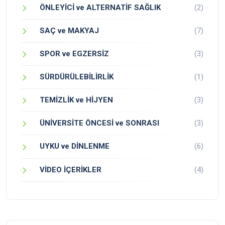
ÖNLEYİCİ ve ALTERNATİF SAĞLIK
(2)
SAÇ ve MAKYAJ
(7)
SPOR ve EGZERSİZ
(3)
SÜRDÜRÜLEBİLİRLİK
(1)
TEMİZLİK ve HİJYEN
(3)
ÜNİVERSİTE ÖNCESİ ve SONRASI
(3)
UYKU ve DİNLENME
(6)
VİDEO İÇERİKLER
(4)