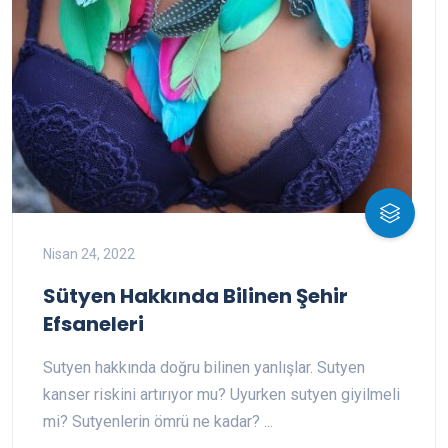
Nisan 24, 2022
Sütyen Hakkında Bilinen Şehir
Efsaneleri
Sutyen hakkında doğru bilinen yanlışlar. Sutyen
kanser riskini artırıyor mu? Uyurken sutyen giyilmeli
mi? Sutyenlerin ömrü ne kadar? ...