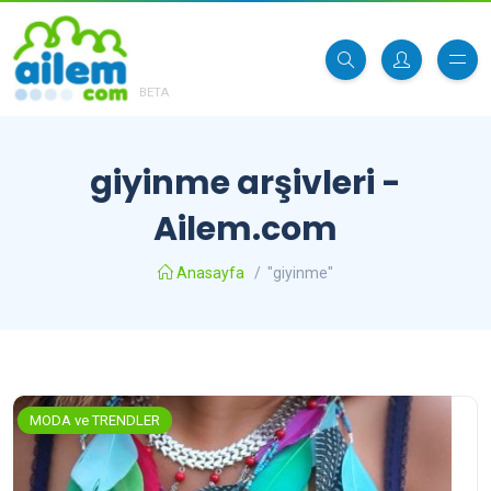
BETA
giyinme arşivleri -
Ailem.com
Anasayfa
/
"giyinme"
MODA ve TRENDLER