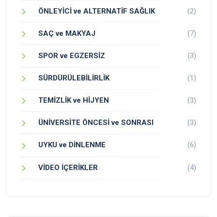
ÖNLEYİCİ ve ALTERNATİF SAĞLIK
(2)
SAÇ ve MAKYAJ
(7)
SPOR ve EGZERSİZ
(3)
SÜRDÜRÜLEBİLİRLİK
(1)
TEMİZLİK ve HİJYEN
(3)
ÜNİVERSİTE ÖNCESİ ve SONRASI
(3)
UYKU ve DİNLENME
(6)
VİDEO İÇERİKLER
(4)