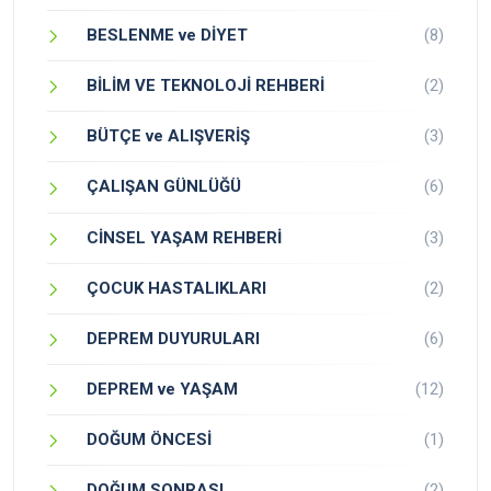
BESLENME ve DİYET
(8)
BİLİM VE TEKNOLOJİ REHBERİ
(2)
BÜTÇE ve ALIŞVERİŞ
(3)
ÇALIŞAN GÜNLÜĞÜ
(6)
CİNSEL YAŞAM REHBERİ
(3)
ÇOCUK HASTALIKLARI
(2)
DEPREM DUYURULARI
(6)
DEPREM ve YAŞAM
(12)
DOĞUM ÖNCESİ
(1)
DOĞUM SONRASI
(2)