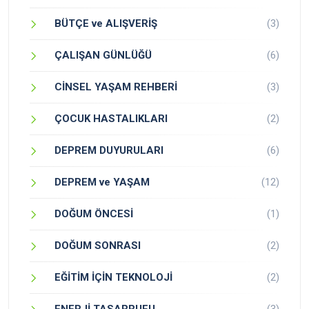
BÜTÇE ve ALIŞVERİŞ
(3)
ÇALIŞAN GÜNLÜĞÜ
(6)
CİNSEL YAŞAM REHBERİ
(3)
ÇOCUK HASTALIKLARI
(2)
DEPREM DUYURULARI
(6)
DEPREM ve YAŞAM
(12)
DOĞUM ÖNCESİ
(1)
DOĞUM SONRASI
(2)
EĞİTİM İÇİN TEKNOLOJİ
(2)
ENERJİ TASARRUFU
(3)