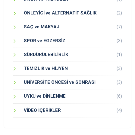
ÖNLEYİCİ ve ALTERNATİF SAĞLIK
(2)
SAÇ ve MAKYAJ
(7)
SPOR ve EGZERSİZ
(3)
SÜRDÜRÜLEBİLİRLİK
(1)
TEMİZLİK ve HİJYEN
(3)
ÜNİVERSİTE ÖNCESİ ve SONRASI
(3)
UYKU ve DİNLENME
(6)
VİDEO İÇERİKLER
(4)