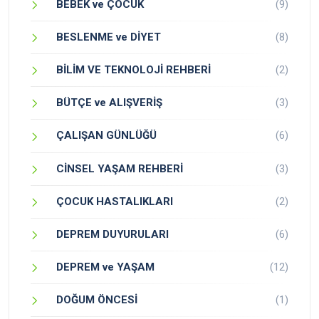
BEBEK ve ÇOCUK
(9)
BESLENME ve DİYET
(8)
BİLİM VE TEKNOLOJİ REHBERİ
(2)
BÜTÇE ve ALIŞVERİŞ
(3)
ÇALIŞAN GÜNLÜĞÜ
(6)
CİNSEL YAŞAM REHBERİ
(3)
ÇOCUK HASTALIKLARI
(2)
DEPREM DUYURULARI
(6)
DEPREM ve YAŞAM
(12)
DOĞUM ÖNCESİ
(1)