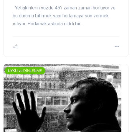
Yetişkinlerin yüzde 45’i zaman zaman horluyor ve
bu durumu bitirmek yani horlamaya son vermek
istiyor. Horlamak aslında ciddi bir ...
UYKU ve DİNLENME