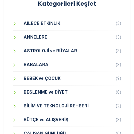
Kategorileri Keşfet
AİLECE ETKİNLİK
(3)
ANNELERE
(3)
ASTROLOJİ ve RÜYALAR
(3)
BABALARA
(3)
BEBEK ve ÇOCUK
(9)
BESLENME ve DİYET
(8)
BİLİM VE TEKNOLOJİ REHBERİ
(2)
BÜTÇE ve ALIŞVERİŞ
(3)
ÇALIŞAN GÜNLÜĞÜ
(6)