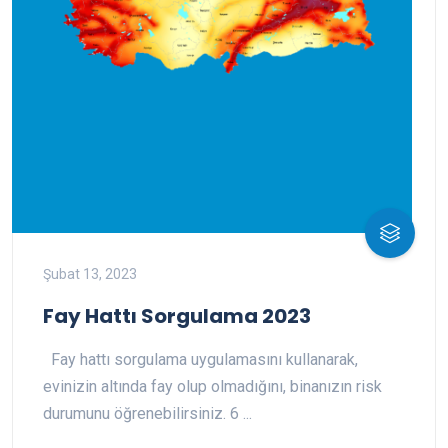
Şubat 13, 2023
Fay Hattı Sorgulama 2023
Fay hattı sorgulama uygulamasını kullanarak,
evinizin altında fay olup olmadığını, binanızın risk
durumunu öğrenebilirsiniz. 6 ...