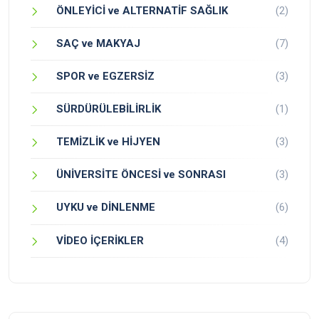
ÖNLEYİCİ ve ALTERNATİF SAĞLIK
(2)
SAÇ ve MAKYAJ
(7)
SPOR ve EGZERSİZ
(3)
SÜRDÜRÜLEBİLİRLİK
(1)
TEMİZLİK ve HİJYEN
(3)
ÜNİVERSİTE ÖNCESİ ve SONRASI
(3)
UYKU ve DİNLENME
(6)
VİDEO İÇERİKLER
(4)