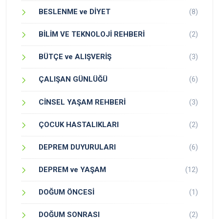
BESLENME ve DİYET
(8)
BİLİM VE TEKNOLOJİ REHBERİ
(2)
BÜTÇE ve ALIŞVERİŞ
(3)
ÇALIŞAN GÜNLÜĞÜ
(6)
CİNSEL YAŞAM REHBERİ
(3)
ÇOCUK HASTALIKLARI
(2)
DEPREM DUYURULARI
(6)
DEPREM ve YAŞAM
(12)
DOĞUM ÖNCESİ
(1)
DOĞUM SONRASI
(2)