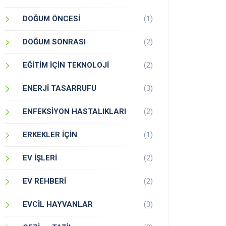
DOĞUM ÖNCESİ
(1)
DOĞUM SONRASI
(2)
EĞİTİM İÇİN TEKNOLOJİ
(2)
ENERJİ TASARRUFU
(3)
ENFEKSİYON HASTALIKLARI
(2)
ERKEKLER İÇİN
(1)
EV İŞLERİ
(2)
EV REHBERİ
(2)
EVCİL HAYVANLAR
(3)