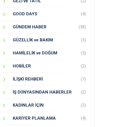
GEZİ ve TATİL
(2)
GOOD DAYS
(4)
GÜNDEM HABER
(38)
GÜZELLİK ve BAKIM
(3)
HAMİLELİK ve DOĞUM
(5)
HOBİLER
(2)
İLİŞKİ REHBERİ
(7)
İŞ DÜNYASINDAN HABERLER
(2)
KADINLAR İÇİN
(2)
KARİYER PLANLAMA
(4)