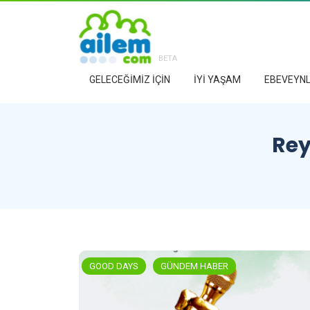
BETA
GELECEĞİMİZ İÇİN
İYİ YAŞAM
EBEVEYNL
Rey
GOOD DAYS
GÜNDEM HABER