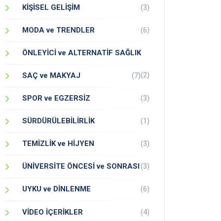
KİŞİSEL GELİŞİM
(3)
MODA ve TRENDLER
(6)
ÖNLEYİCİ ve ALTERNATİF SAĞLIK
(2)
SAÇ ve MAKYAJ
(7)
SPOR ve EGZERSİZ
(3)
SÜRDÜRÜLEBİLİRLİK
(1)
TEMİZLİK ve HİJYEN
(3)
ÜNİVERSİTE ÖNCESİ ve SONRASI
(3)
UYKU ve DİNLENME
(6)
VİDEO İÇERİKLER
(4)