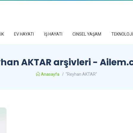
İK
EV HAYATI
İŞ HAYATI
CİNSEL YAŞAM
TEKNOLOJİ
han AKTAR arşivleri - Ailem
Anasayfa
/
"Reyhan AKTAR"