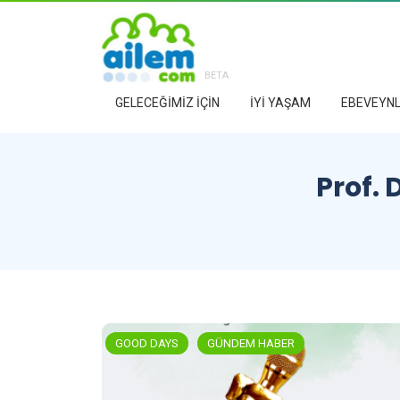
BETA
GELECEĞİMİZ İÇİN
İYİ YAŞAM
EBEVEYNL
Prof. 
GOOD DAYS
GÜNDEM HABER