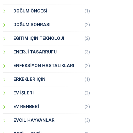
DOĞUM ÖNCESİ
(1)
DOĞUM SONRASI
(2)
EĞİTİM İÇİN TEKNOLOJİ
(2)
ENERJİ TASARRUFU
(3)
ENFEKSİYON HASTALIKLARI
(2)
ERKEKLER İÇİN
(1)
EV İŞLERİ
(2)
EV REHBERİ
(2)
EVCİL HAYVANLAR
(3)