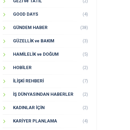
GEZİ ve TATİL
(2)
GOOD DAYS
(4)
GÜNDEM HABER
(38)
GÜZELLİK ve BAKIM
(3)
HAMİLELİK ve DOĞUM
(5)
HOBİLER
(2)
İLİŞKİ REHBERİ
(7)
İŞ DÜNYASINDAN HABERLER
(2)
KADINLAR İÇİN
(2)
KARİYER PLANLAMA
(4)