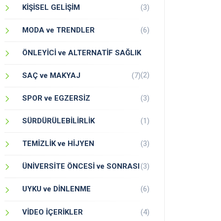
KİŞİSEL GELİŞİM
(3)
MODA ve TRENDLER
(6)
ÖNLEYİCİ ve ALTERNATİF SAĞLIK
(2)
SAÇ ve MAKYAJ
(7)
SPOR ve EGZERSİZ
(3)
SÜRDÜRÜLEBİLİRLİK
(1)
TEMİZLİK ve HİJYEN
(3)
ÜNİVERSİTE ÖNCESİ ve SONRASI
(3)
UYKU ve DİNLENME
(6)
VİDEO İÇERİKLER
(4)