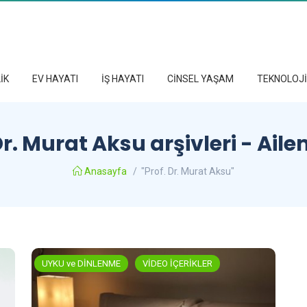
İK
EV HAYATI
İŞ HAYATI
CİNSEL YAŞAM
TEKNOLOJİ
Dr. Murat Aksu arşivleri - Ai
Anasayfa
/
"Prof. Dr. Murat Aksu"
UYKU ve DİNLENME
VİDEO İÇERİKLER