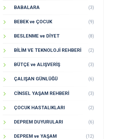
BABALARA
(3)
BEBEK ve ÇOCUK
(9)
BESLENME ve DİYET
(8)
BİLİM VE TEKNOLOJİ REHBERİ
(2)
BÜTÇE ve ALIŞVERİŞ
(3)
ÇALIŞAN GÜNLÜĞÜ
(6)
CİNSEL YAŞAM REHBERİ
(3)
ÇOCUK HASTALIKLARI
(2)
DEPREM DUYURULARI
(6)
DEPREM ve YAŞAM
(12)