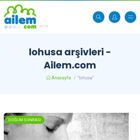
BETA
lohusa arşivleri -
Ailem.com
Anasayfa
/
"lohusa"
DOĞUM SONRASI