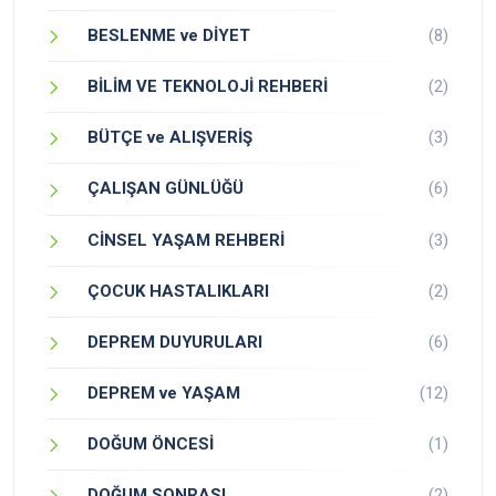
BESLENME ve DİYET
(8)
BİLİM VE TEKNOLOJİ REHBERİ
(2)
BÜTÇE ve ALIŞVERİŞ
(3)
ÇALIŞAN GÜNLÜĞÜ
(6)
CİNSEL YAŞAM REHBERİ
(3)
ÇOCUK HASTALIKLARI
(2)
DEPREM DUYURULARI
(6)
DEPREM ve YAŞAM
(12)
DOĞUM ÖNCESİ
(1)
DOĞUM SONRASI
(2)