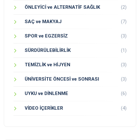
ÖNLEYİCİ ve ALTERNATİF SAĞLIK
(2)
SAÇ ve MAKYAJ
(7)
SPOR ve EGZERSİZ
(3)
SÜRDÜRÜLEBİLİRLİK
(1)
TEMİZLİK ve HİJYEN
(3)
ÜNİVERSİTE ÖNCESİ ve SONRASI
(3)
UYKU ve DİNLENME
(6)
VİDEO İÇERİKLER
(4)