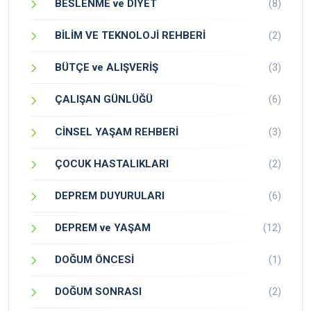
BESLENME ve DİYET
(8)
BİLİM VE TEKNOLOJİ REHBERİ
(2)
BÜTÇE ve ALIŞVERİŞ
(3)
ÇALIŞAN GÜNLÜĞÜ
(6)
CİNSEL YAŞAM REHBERİ
(3)
ÇOCUK HASTALIKLARI
(2)
DEPREM DUYURULARI
(6)
DEPREM ve YAŞAM
(12)
DOĞUM ÖNCESİ
(1)
DOĞUM SONRASI
(2)