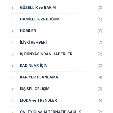
GÜZELLİK ve BAKIM
(3)
HAMİLELİK ve DOĞUM
(5)
HOBİLER
(2)
İLİŞKİ REHBERİ
(7)
İŞ DÜNYASINDAN HABERLER
(2)
KADINLAR İÇİN
(2)
KARİYER PLANLAMA
(4)
KİŞİSEL GELİŞİM
(3)
MODA ve TRENDLER
(6)
ÖNLEYİCİ ve ALTERNATİF SAĞLIK
(2)