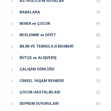
ASTROLOJİ ve RÜYALAR
(3)
BABALARA
(3)
BEBEK ve ÇOCUK
(9)
BESLENME ve DİYET
(8)
BİLİM VE TEKNOLOJİ REHBERİ
(2)
BÜTÇE ve ALIŞVERİŞ
(3)
ÇALIŞAN GÜNLÜĞÜ
(6)
CİNSEL YAŞAM REHBERİ
(3)
ÇOCUK HASTALIKLARI
(2)
DEPREM DUYURULARI
(6)