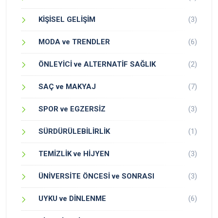
KİŞİSEL GELİŞİM
(3)
MODA ve TRENDLER
(6)
ÖNLEYİCİ ve ALTERNATİF SAĞLIK
(2)
SAÇ ve MAKYAJ
(7)
SPOR ve EGZERSİZ
(3)
SÜRDÜRÜLEBİLİRLİK
(1)
TEMİZLİK ve HİJYEN
(3)
ÜNİVERSİTE ÖNCESİ ve SONRASI
(3)
UYKU ve DİNLENME
(6)