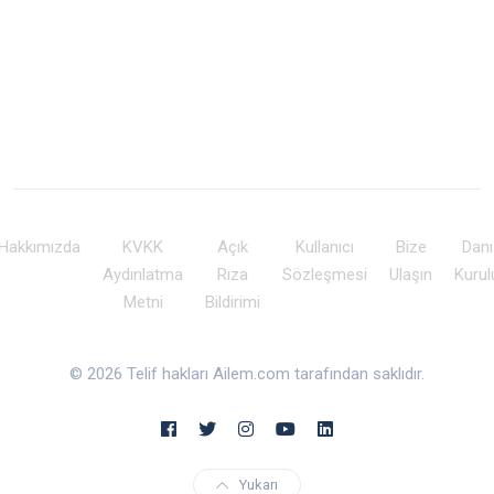
Hakkımızda
KVKK
Açık
Kullanıcı
Bize
Dan
Aydınlatma
Rıza
Sözleşmesi
Ulaşın
Kuru
Metni
Bildirimi
© 2026 Telif hakları Ailem.com tarafından saklıdır.
Yukarı