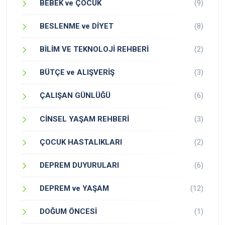
BEBEK ve ÇOCUK
(9)
BESLENME ve DİYET
(8)
BİLİM VE TEKNOLOJİ REHBERİ
(2)
BÜTÇE ve ALIŞVERİŞ
(3)
ÇALIŞAN GÜNLÜĞÜ
(6)
CİNSEL YAŞAM REHBERİ
(3)
ÇOCUK HASTALIKLARI
(2)
DEPREM DUYURULARI
(6)
DEPREM ve YAŞAM
(12)
DOĞUM ÖNCESİ
(1)