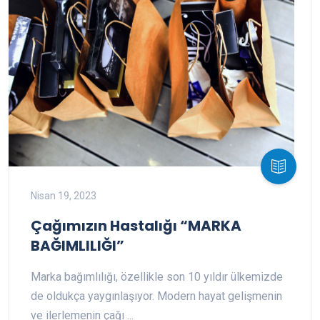
Nisan 19, 2023
Çağımızın Hastalığı “MARKA
BAĞIMLILIĞI”
Marka bağımlılığı, özellikle son 10 yıldır ülkemizde
de oldukça yaygınlaşıyor. Modern hayat gelişmenin
ve ilerlemenin çağı ...