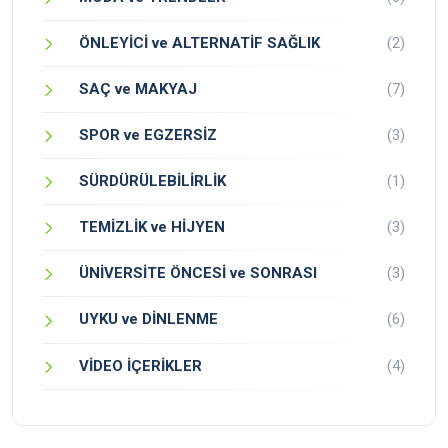
ÖNLEYİCİ ve ALTERNATİF SAĞLIK
(2)
SAÇ ve MAKYAJ
(7)
SPOR ve EGZERSİZ
(3)
SÜRDÜRÜLEBİLİRLİK
(1)
TEMİZLİK ve HİJYEN
(3)
ÜNİVERSİTE ÖNCESİ ve SONRASI
(3)
UYKU ve DİNLENME
(6)
VİDEO İÇERİKLER
(4)