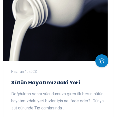
Haziran 1, 2023
Sütün Hayatımızdaki Yeri
Doğduktan sonra vücudumuza giren ilk besin sütün
hayatımızdaki yeri bizler için ne ifade eder? Dünya
süt gününde Tıp camiasında ...