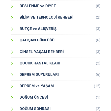
BESLENME ve DİYET
(8)
BİLİM VE TEKNOLOJİ REHBERİ
(2)
BÜTÇE ve ALIŞVERİŞ
(3)
ÇALIŞAN GÜNLÜĞÜ
(6)
CİNSEL YAŞAM REHBERİ
(3)
ÇOCUK HASTALIKLARI
(2)
DEPREM DUYURULARI
(6)
DEPREM ve YAŞAM
(12)
DOĞUM ÖNCESİ
(1)
DOĞUM SONRASI
(2)