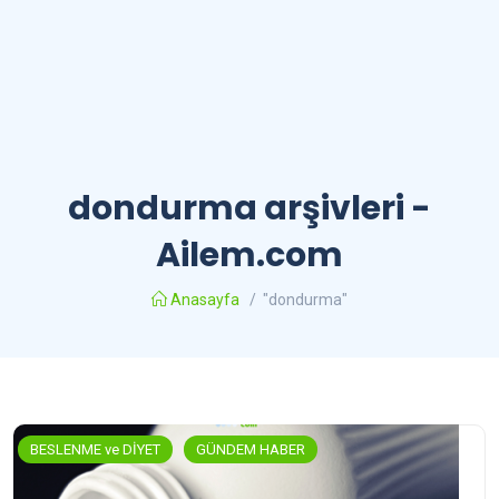
dondurma arşivleri -
Ailem.com
Anasayfa
/
"dondurma"
BESLENME ve DİYET
GÜNDEM HABER