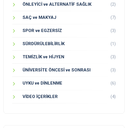
ÖNLEYİCİ ve ALTERNATİF SAĞLIK
(2)
SAÇ ve MAKYAJ
(7)
SPOR ve EGZERSİZ
(3)
SÜRDÜRÜLEBİLİRLİK
(1)
TEMİZLİK ve HİJYEN
(3)
ÜNİVERSİTE ÖNCESİ ve SONRASI
(3)
UYKU ve DİNLENME
(6)
VİDEO İÇERİKLER
(4)