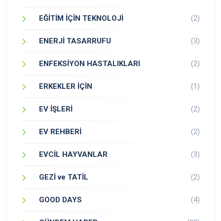
EĞİTİM İÇİN TEKNOLOJİ
(2)
ENERJİ TASARRUFU
(3)
ENFEKSİYON HASTALIKLARI
(2)
ERKEKLER İÇİN
(1)
EV İŞLERİ
(2)
EV REHBERİ
(2)
EVCİL HAYVANLAR
(3)
GEZİ ve TATİL
(2)
GOOD DAYS
(4)