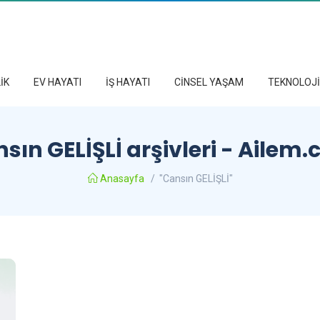
İK
EV HAYATI
İŞ HAYATI
CİNSEL YAŞAM
TEKNOLOJİ
sın GELİŞLİ arşivleri - Ailem
Anasayfa
/
"Cansın GELİŞLİ"