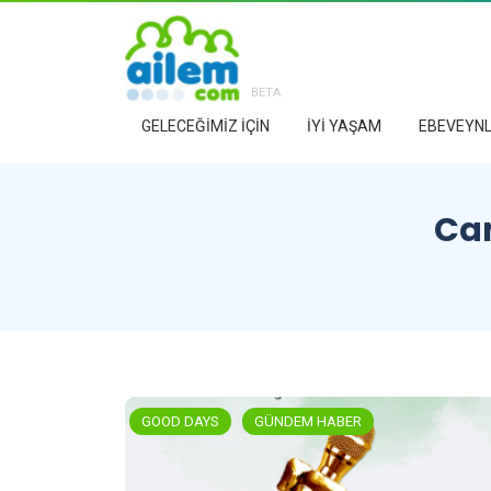
BETA
GELECEĞİMİZ İÇİN
İYİ YAŞAM
EBEVEYNL
Can
GOOD DAYS
GÜNDEM HABER