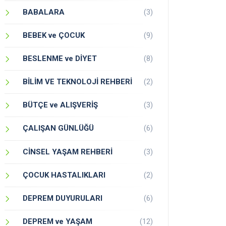
BABALARA
(3)
BEBEK ve ÇOCUK
(9)
BESLENME ve DİYET
(8)
BİLİM VE TEKNOLOJİ REHBERİ
(2)
BÜTÇE ve ALIŞVERİŞ
(3)
ÇALIŞAN GÜNLÜĞÜ
(6)
CİNSEL YAŞAM REHBERİ
(3)
ÇOCUK HASTALIKLARI
(2)
DEPREM DUYURULARI
(6)
DEPREM ve YAŞAM
(12)