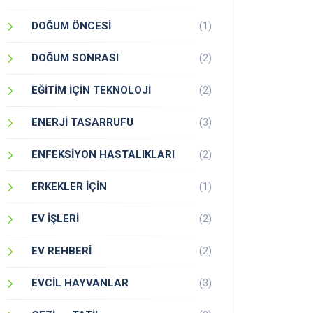
DOĞUM ÖNCESİ
(1)
DOĞUM SONRASI
(2)
EĞİTİM İÇİN TEKNOLOJİ
(2)
ENERJİ TASARRUFU
(3)
ENFEKSİYON HASTALIKLARI
(2)
ERKEKLER İÇİN
(1)
EV İŞLERİ
(2)
EV REHBERİ
(2)
EVCİL HAYVANLAR
(3)