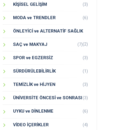
KİŞİSEL GELİŞİM
(3)
MODA ve TRENDLER
(6)
ÖNLEYİCİ ve ALTERNATİF SAĞLIK
(2)
SAÇ ve MAKYAJ
(7)
SPOR ve EGZERSİZ
(3)
SÜRDÜRÜLEBİLİRLİK
(1)
TEMİZLİK ve HİJYEN
(3)
ÜNİVERSİTE ÖNCESİ ve SONRASI
(3)
UYKU ve DİNLENME
(6)
VİDEO İÇERİKLER
(4)