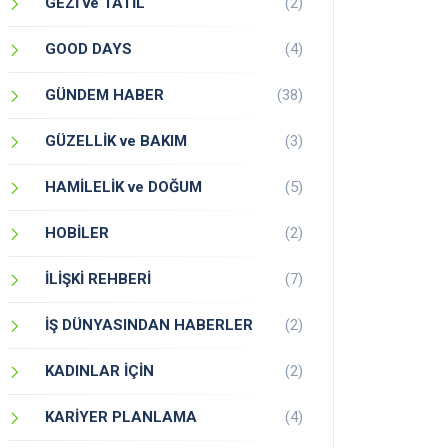
GEZİ ve TATİL
(2)
GOOD DAYS
(4)
GÜNDEM HABER
(38)
GÜZELLİK ve BAKIM
(3)
HAMİLELİK ve DOĞUM
(5)
HOBİLER
(2)
İLİŞKİ REHBERİ
(7)
İŞ DÜNYASINDAN HABERLER
(2)
KADINLAR İÇİN
(2)
KARİYER PLANLAMA
(4)