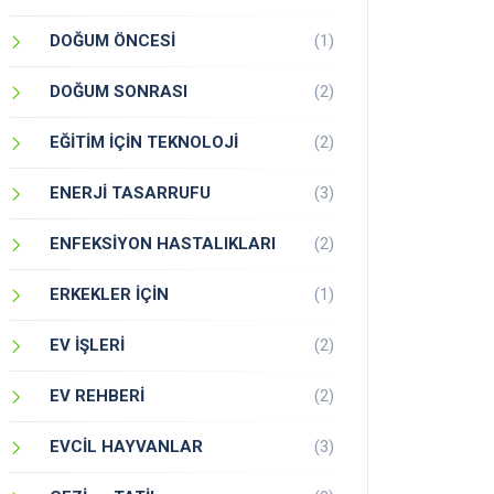
DOĞUM ÖNCESİ
(1)
DOĞUM SONRASI
(2)
EĞİTİM İÇİN TEKNOLOJİ
(2)
ENERJİ TASARRUFU
(3)
ENFEKSİYON HASTALIKLARI
(2)
ERKEKLER İÇİN
(1)
EV İŞLERİ
(2)
EV REHBERİ
(2)
EVCİL HAYVANLAR
(3)