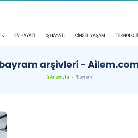
İK
EV HAYATI
İŞ HAYATI
CİNSEL YAŞAM
TEKNOLOJİ
bayram arşivleri - Ailem.co
Anasayfa
/
"bayram"