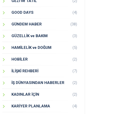
GEZİ ve TATİL
(2)
GOOD DAYS
(4)
GÜNDEM HABER
(38)
GÜZELLİK ve BAKIM
(3)
HAMİLELİK ve DOĞUM
(5)
HOBİLER
(2)
İLİŞKİ REHBERİ
(7)
İŞ DÜNYASINDAN HABERLER
(2)
KADINLAR İÇİN
(2)
KARİYER PLANLAMA
(4)