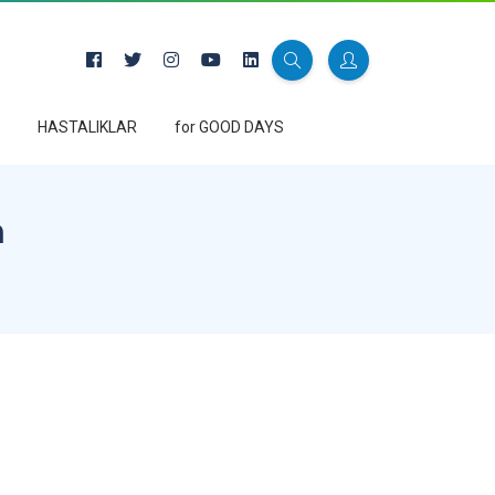
HASTALIKLAR
for GOOD DAYS
m