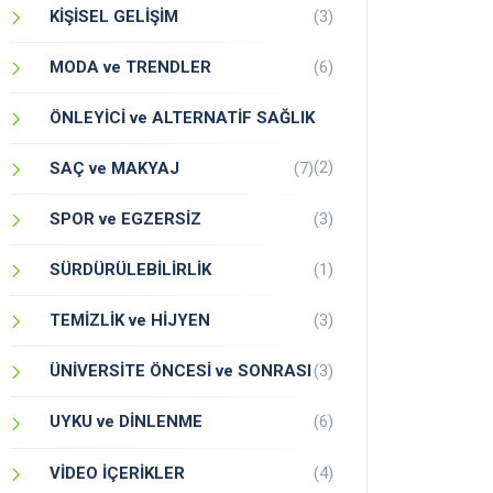
KİŞİSEL GELİŞİM
(3)
MODA ve TRENDLER
(6)
ÖNLEYİCİ ve ALTERNATİF SAĞLIK
(2)
SAÇ ve MAKYAJ
(7)
SPOR ve EGZERSİZ
(3)
SÜRDÜRÜLEBİLİRLİK
(1)
TEMİZLİK ve HİJYEN
(3)
ÜNİVERSİTE ÖNCESİ ve SONRASI
(3)
UYKU ve DİNLENME
(6)
VİDEO İÇERİKLER
(4)