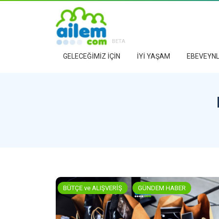
BETA
GELECEĞİMİZ İÇİN
İYİ YAŞAM
EBEVEYNL
BÜTÇE ve ALIŞVERİŞ
GÜNDEM HABER