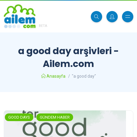
BETA
a good day arşivleri -
Ailem.com
Anasayfa
/
"a good day"
GOOD DAYS
GÜNDEM HABER