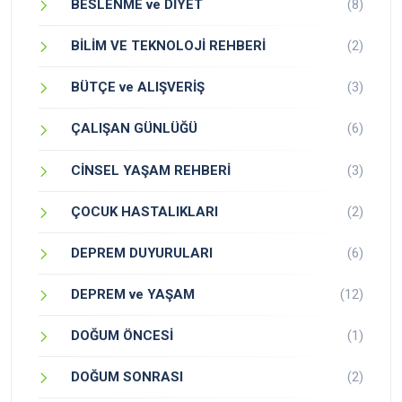
BESLENME ve DİYET
(8)
BİLİM VE TEKNOLOJİ REHBERİ
(2)
BÜTÇE ve ALIŞVERİŞ
(3)
ÇALIŞAN GÜNLÜĞÜ
(6)
CİNSEL YAŞAM REHBERİ
(3)
ÇOCUK HASTALIKLARI
(2)
DEPREM DUYURULARI
(6)
DEPREM ve YAŞAM
(12)
DOĞUM ÖNCESİ
(1)
DOĞUM SONRASI
(2)