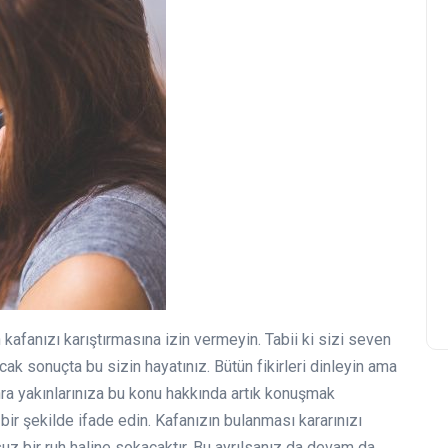
n kafanızı karıştırmasına izin vermeyin. Tabii ki sizi seven
Ancak sonuçta bu sizin hayatınız. Bütün fikirleri dinleyin ama
onra yakınlarınıza bu konu hakkında artık konuşmak
bir şekilde ifade edin. Kafanızın bulanması kararınızı
 bir ruh haline sokacaktır. Bu ayrılsanız da devam da