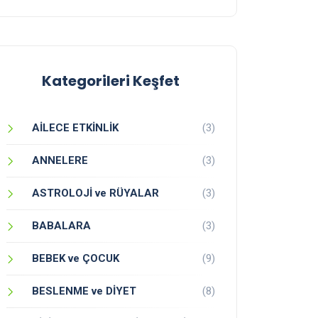
Kategorileri Keşfet
AİLECE ETKİNLİK
(3)
ANNELERE
(3)
ASTROLOJİ ve RÜYALAR
(3)
BABALARA
(3)
BEBEK ve ÇOCUK
(9)
BESLENME ve DİYET
(8)