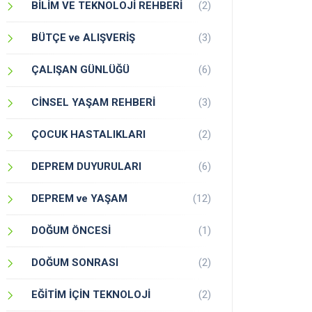
BİLİM VE TEKNOLOJİ REHBERİ
(2)
BÜTÇE ve ALIŞVERİŞ
(3)
ÇALIŞAN GÜNLÜĞÜ
(6)
CİNSEL YAŞAM REHBERİ
(3)
ÇOCUK HASTALIKLARI
(2)
DEPREM DUYURULARI
(6)
DEPREM ve YAŞAM
(12)
DOĞUM ÖNCESİ
(1)
DOĞUM SONRASI
(2)
EĞİTİM İÇİN TEKNOLOJİ
(2)