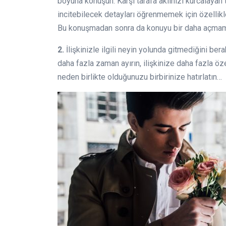
boyuna konuşun. Karşı tarafa aklınızı kurcalayan 
incitebilecek detayları öğrenmemek için özellikl
Bu konuşmadan sonra da konuyu bir daha açmam
2.
İlişkinizle ilgili neyin yolunda gitmediğini ber
daha fazla zaman ayırın, ilişkinize daha fazla öze
neden birlikte olduğunuzu birbirinize hatırlatın…