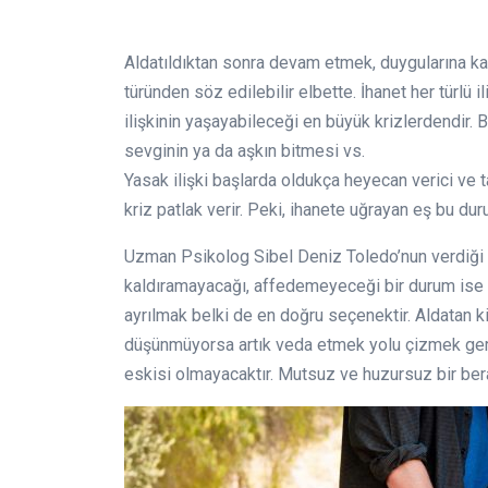
Aldatıldıktan sonra devam etmek, duygularına ka
türünden söz edilebilir elbette. İhanet her türlü il
ilişkinin yaşayabileceği en büyük krizlerdendir. B
sevginin ya da aşkın bitmesi vs.
Yasak ilişki başlarda oldukça heyecan verici ve ta
kriz patlak verir. Peki, ihanete uğrayan eş bu du
Uzman Psikolog Sibel Deniz Toledo’nun verdiği b
kaldıramayacağı, affedemeyeceği bir durum ise v
ayrılmak belki de en doğru seçenektir. Aldatan k
düşünmüyorsa artık veda etmek yolu çizmek gere
eskisi olmayacaktır. Mutsuz ve huzursuz bir berabe