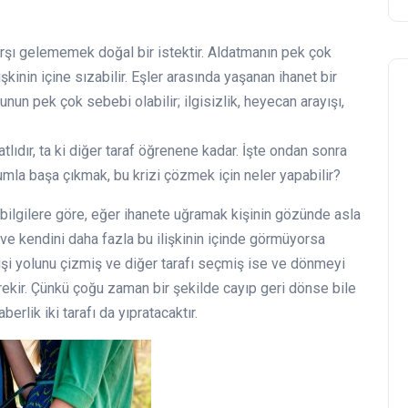
rşı gelememek doğal bir istektir. Aldatmanın pek çok
işkinin içine sızabilir. Eşler arasında yaşanan ihanet bir
unun pek çok sebebi olabilir; ilgisizlik, heyecan arayışı,
tlıdır, ta ki diğer taraf öğrenene kadar. İşte ondan sonra
rumla başa çıkmak, bu krizi çözmek için neler yapabilir?
ilgilere göre, eğer ihanete uğramak kişinin gözünde asla
e kendini daha fazla bu ilişkinin içinde görmüyorsa
işi yolunu çizmiş ve diğer tarafı seçmiş ise ve dönmeyi
kir. Çünkü çoğu zaman bir şekilde cayıp geri dönse bile
rlik iki tarafı da yıpratacaktır.