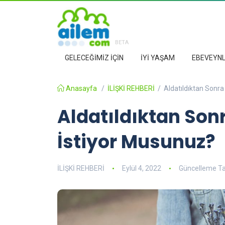
BETA
GELECEĞİMİZ İÇİN
İYİ YAŞAM
EBEVEYNL
Anasayfa
/
İLİŞKİ REHBERİ
/
Aldatıldıktan Sonr
Aldatıldıktan So
İstiyor Musunuz?
İLİŞKİ REHBERİ
Eylül 4, 2022
Güncelleme Tar