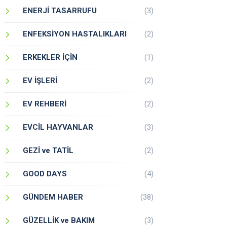
ENERJİ TASARRUFU
(3)
ENFEKSİYON HASTALIKLARI
(2)
ERKEKLER İÇİN
(1)
EV İŞLERİ
(2)
EV REHBERİ
(2)
EVCİL HAYVANLAR
(3)
GEZİ ve TATİL
(2)
GOOD DAYS
(4)
GÜNDEM HABER
(38)
GÜZELLİK ve BAKIM
(3)