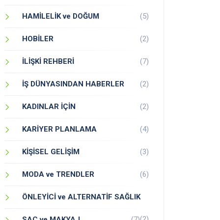
HAMİLELİK ve DOĞUM
(5)
HOBİLER
(2)
İLİŞKİ REHBERİ
(7)
İŞ DÜNYASINDAN HABERLER
(2)
KADINLAR İÇİN
(2)
KARİYER PLANLAMA
(4)
KİŞİSEL GELİŞİM
(3)
MODA ve TRENDLER
(6)
ÖNLEYİCİ ve ALTERNATİF SAĞLIK
(2)
SAÇ ve MAKYAJ
(7)