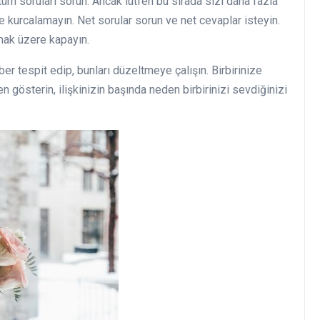
tüm soruları sorun. Ancak lütfen bu sırada sizi daha fazla
e kurcalamayın. Net sorular sorun ve net cevaplar isteyin.
ak üzere kapayın.
aber tespit edip, bunları düzeltmeye çalışın. Birbirinize
n gösterin, ilişkinizin başında neden birbirinizi sevdiğinizi